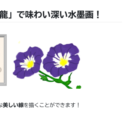
青龍」で味わい深い水墨画！
な
美しい線
を描くことができます！