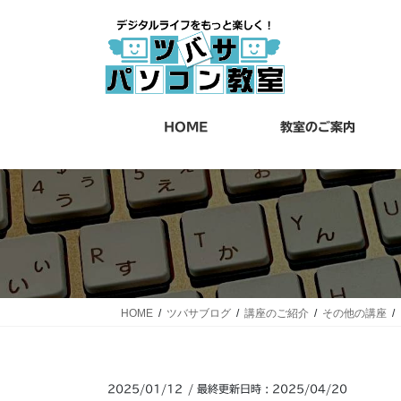
コ
ナ
ン
ビ
テ
ゲ
ン
ー
ツ
シ
へ
ョ
HOME
教室のご案内
ス
ン
キ
に
ッ
移
プ
動
HOME
ツバサブログ
講座のご紹介
その他の講座
2025/01/12
/ 最終更新日時 :
2025/04/20