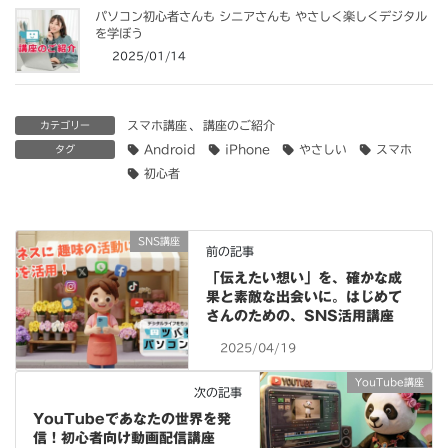
パソコン初心者さんも シニアさんも やさしく楽しくデジタル
を学ぼう
2025/01/14
スマホ講座
、
講座のご紹介
カテゴリー
Android
iPhone
やさしい
スマホ
タグ
初心者
SNS講座
前の記事
「伝えたい想い」を、確かな成
果と素敵な出会いに。はじめて
さんのための、SNS活用講座
2025/04/19
YouTube講座
次の記事
YouTubeであなたの世界を発
信！初心者向け動画配信講座