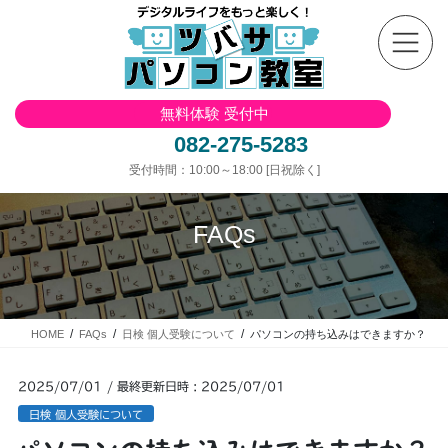
コ
ナ
ン
ビ
テ
ゲ
ン
ー
ツ
シ
無料体験 受付中
へ
ョ
ス
ン
082-275-5283
キ
に
受付時間：10:00～18:00 [日祝除く]
ッ
移
プ
動
FAQs
HOME
FAQs
日検 個人受験について
パソコンの持ち込みはできますか？
2025/07/01
/ 最終更新日時 :
2025/07/01
日検 個人受験について