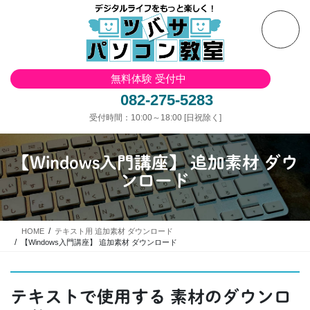
コ
ナ
ン
ビ
テ
ゲ
ン
ー
ツ
シ
無料体験 受付中
へ
ョ
ス
ン
082-275-5283
キ
に
受付時間：10:00～18:00 [日祝除く]
ッ
移
プ
動
【Windows入門講座】 追加素材 ダウ
ンロード
HOME
テキスト用 追加素材 ダウンロード
【Windows入門講座】 追加素材 ダウンロード
テキストで使用する 素材のダウンロ