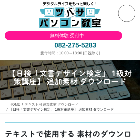
コ
ナ
ン
ビ
テ
ゲ
ン
ー
ツ
シ
無料体験 受付中
へ
ョ
ス
ン
082-275-5283
キ
に
受付時間：10:00～18:00 [日祝除く]
ッ
移
プ
動
【日検「文書デザイン検定」 1級対
策講座】 追加素材 ダウンロード
HOME
テキスト用 追加素材 ダウンロード
【日検「文書デザイン検定」 1級対策講座】 追加素材 ダウンロード
テキストで使用する 素材のダウンロ