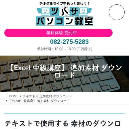
コ
ナ
ン
ビ
テ
ゲ
ン
ー
ツ
シ
無料体験 受付中
へ
ョ
ス
ン
082-275-5283
キ
に
受付時間：10:00～18:00 [日祝除く]
ッ
移
プ
動
【Excel 中級講座】 追加素材 ダウン
ロード
HOME
テキスト用 追加素材 ダウンロード
【Excel 中級講座】 追加素材 ダウンロード
テキストで使用する 素材のダウンロ